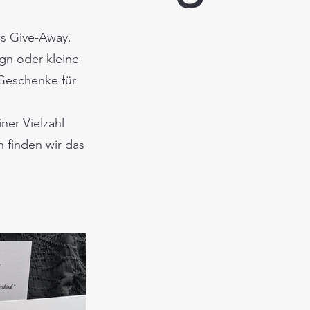
es Give-Away.
gn oder kleine
 Geschenke für
iner Vielzahl
 finden wir das