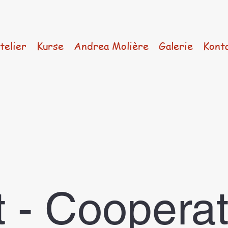
telier
Kurse
Andrea Molière
Galerie
Kont
t - Coopera