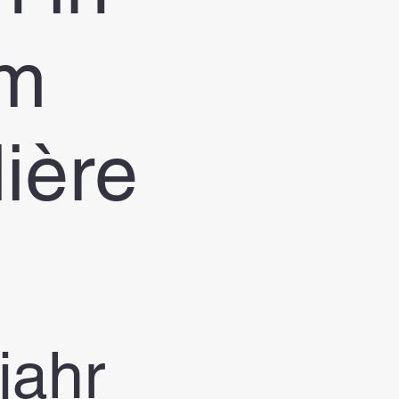
im
lière
jahr